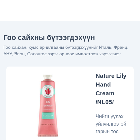
Гоо сайхны бүтээгдэхүүн
Гоо сайхан, хумс арчилгааны бүтээгдэхүүнийг Италь, Франц,
АНУ, Япон, Солонгос зэрэг орноос имполтлож хэрэглэдэг.
Nature Lily
Hand
Cream
/NL05/
Чийгшүүлэх
үйлчилгээтэй
гарын тос