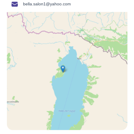
bella.salon1@yahoo.com