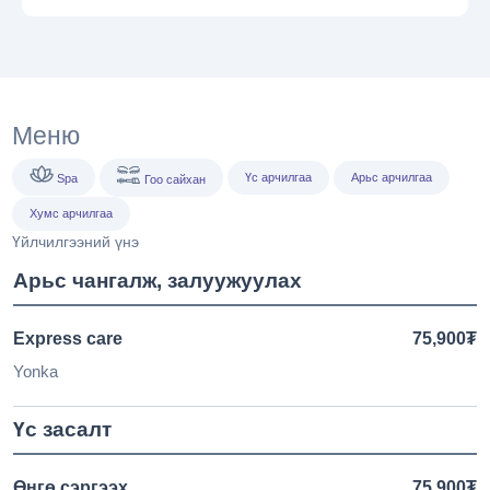
Меню
Үс арчилгаа
Арьс арчилгаа
Spa
Гоо сайхан
Хумс арчилгаа
Үйлчилгээний үнэ
Арьс чангалж, залуужуулах
Express care
75,900₮
Yonka
Үс засалт
Өнгө сэргээх
75,900₮