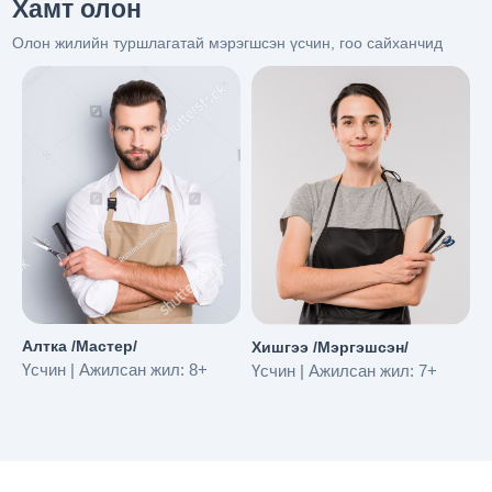
Хамт олон
Олон жилийн туршлагатай мэрэгшсэн үсчин, гоо сайханчид
З
Алтка /Мастер/
Хишгээ /Мэргэшсэн/
Ү
Үсчин | Ажилсан жил: 8+
Үсчин | Ажилсан жил: 7+