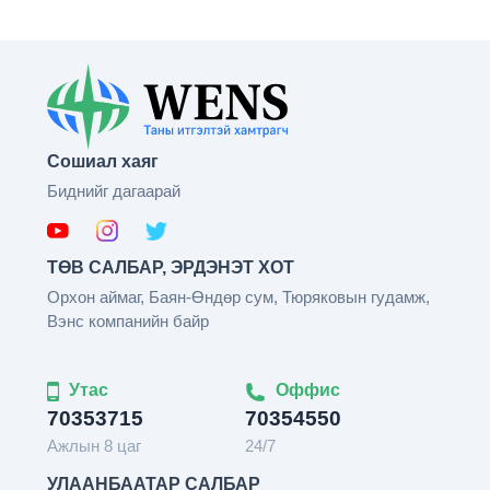
Сошиал хаяг
Биднийг дагаарай
ТӨВ САЛБАР, ЭРДЭНЭТ ХОТ
Орхон аймаг, Баян-Өндөр сум, Тюряковын гудамж,
Вэнс компанийн байр
Утас
Оффис
70353715
70354550
Ажлын 8 цаг
24/7
УЛААНБААТАР САЛБАР