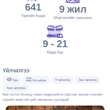
641
9
жил
Төрлийн будаг
Мэргэжлийн туршлага
9
- 21
Өдөр бүр
Үйлчилгээ
Үс арчилгаа
Арьс арчилгаа
Spa
Гоо сайхан
Хумс арчилгаа
Бие сэтгэл болоод таван мэдрэхүйгээ сэргээж, манай спагийн
нэрийн жимстэй цайг амтархан уугаарай.