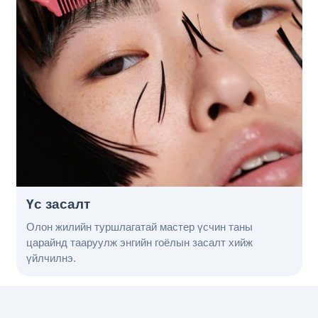
Үс засалт
Олон жилийн туршлагатай мастер үсчин таны
царайнд тааруулж энгийн гоёлын засалт хийж
үйлчилнэ.