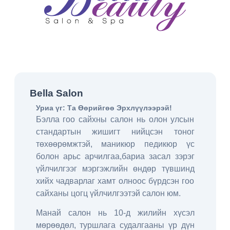
Bella Salon
Уриа үг: Та Өөрийгөө Эрхлүүлээрэй!
Бэлла гоо сайхны салон нь олон улсын
стандартын жишигт нийцсэн тоног
төхөөрөмжтэй, маникюр педикюр үс
болон арьс арчилгаа,бариа засал зэрэг
үйлчилгээг мэргэжлийн өндөр түвшинд
хийх чадварлаг хамт олноос бүрдсэн гоо
сайханы цогц үйлчилгээтэй салон юм.
Манай салон нь 10-д жилийн хүсэл
мѳрѳѳдѳл, туршлага судалгааны үр дүн