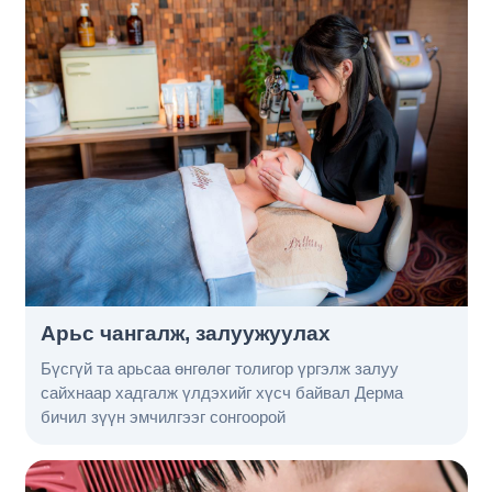
Арьс чангалж, залуужуулах
Бүсгүй та арьсаа өнгөлөг толигор үргэлж залуу
сайхнаар хадгалж үлдэхийг хүсч байвал Дерма
бичил зүүн эмчилгээг сонгоорой