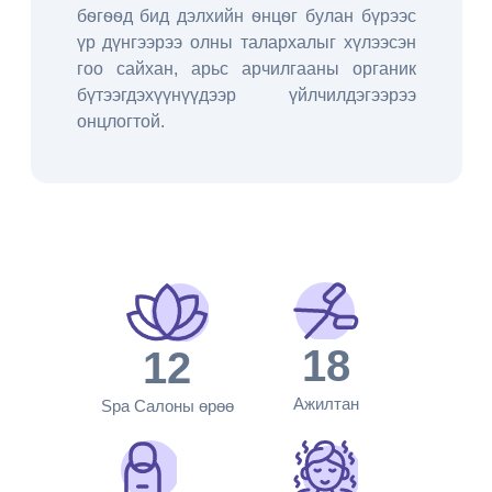
бѳгѳѳд бид дэлхийн ѳнцѳг булан бүрээс
үр дүнгээрээ олны талархалыг хүлээсэн
гоо сайхан, арьс арчилгааны органик
бүтээгдэхүүнүүдээр үйлчилдэгээрээ
онцлогтой.
18
12
Ажилтан
Spa Салоны өрөө