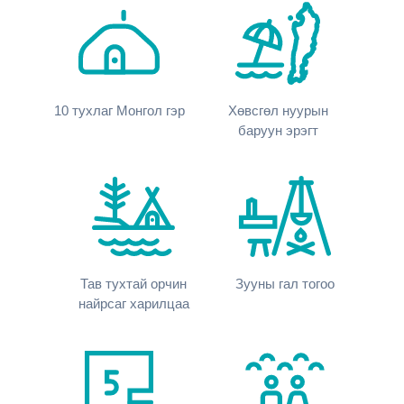
10
тухлаг Монгол гэр
Хөвсгөл нуурын
баруун эрэгт
Тав тухтай орчин
Зууны гал тогоо
найрсаг харилцаа