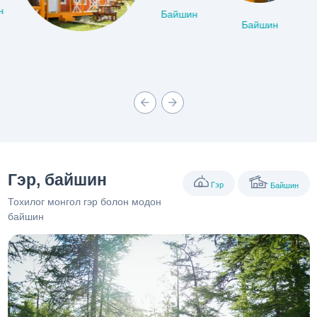
Байшин
Байшин
н
Гэр, байшин
Гэр
Байшин
Тохилог монгол гэр болон модон
байшин