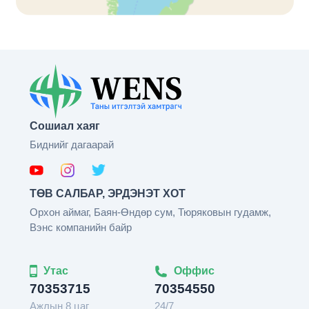
Сошиал хаяг
Биднийг дагаарай
ТӨВ САЛБАР, ЭРДЭНЭТ ХОТ
Орхон аймаг, Баян-Өндөр сум, Тюряковын гудамж,
Вэнс компанийн байр
Утас
Оффис
70353715
70354550
Ажлын 8 цаг
24/7