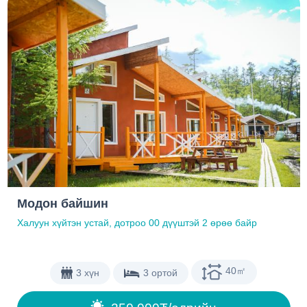
Модон байшин
Халуун хүйтэн устай, дотроо 00 дүүштэй 2 өрөө байр
40㎡
3 хүн
3 ортой