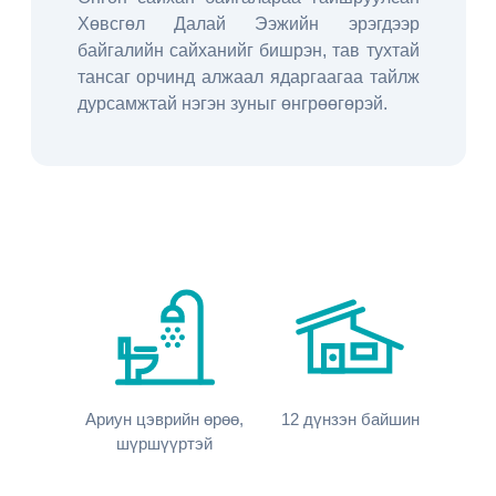
Хөвсгөл Далай Ээжийн эрэгдээр
байгалийн сайханийг бишрэн, тав тухтай
тансаг орчинд алжаал ядаргаагаа тайлж
дурсамжтай нэгэн зуныг өнгрөөгөрэй.
Ариун цэврийн өрөө,
12
дүнзэн байшин
шүршүүртэй