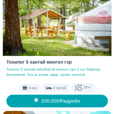
Тохилог 5 хантай монгол гэр
Тохилог 5 хантай сийлбэртэй монгол гэрт 3 хүн байрлах
боломжтой. Үнэ нь өглөө, өдөр, оройн хоолтой.
16㎡
4 хүн
4 ортой
200,000₮/өдрийн