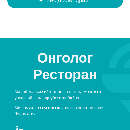
250,000₮/өдрийн
Онголог
Ресторан
Манай мэргэжлийн тогооч нар танд монголын
үндэсний хоолоор үйлчилж байна.
Мөн эмчилгээ сувиллын хоол захиалгаар авах
боломжтой.