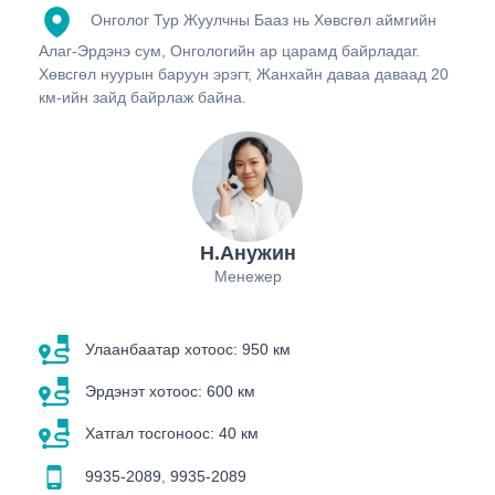
Онголог Тур Жуулчны Бааз нь Хөвсгөл аймгийн
Алаг-Эрдэнэ сум, Онгологийн ар царамд байрладаг.
Хөвсгөл нуурын баруун эрэгт, Жанхайн даваа даваад 20
км-ийн зайд байрлаж байна.
Н.Анужин
Менежер
Улаанбаатар хотоос: 950 км
Эрдэнэт хотоос: 600 км
Хатгал тосгоноос: 40 км
9935-2089
,
9935-2089