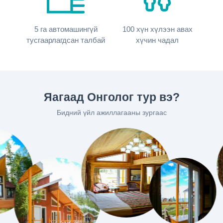
5
га автомашингүй
100
хүн хүлээн авах
тусгаарлагдсан талбай
хүчин чадал
Яагаад Онголог тур вэ?
Бидний үйл ажиллагааны зургаас
Гэр