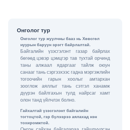
Онголог тур
Онголог тур жуулчны бааз нь Хөвсгөл
нуурын баруун эрэгт байрлалтай.
Байгалийн үзэсгэлэнт газар байрлах
бөгөөд цэвэр цэмцгэр тав тухтай орчинд
таны алжаал ядаргааг тайлж оюун
санааг тань сэргээхээс гадна мэргэжлийн
тогоочийн гарын хоолыг амтархан
зооглож аяллыг тань сэтгэл ханамж
дүүрэн байлгахын тулд найрсаг хамт
олон танд үйлчлэх болно.
Гайхалтай үзэсгэлэнт байгалийн
тогтоцтой, гэр бүлээрээ аялахад нэн
тохиромжтой.
Онгон сайхан байгалараа гайшруулсан