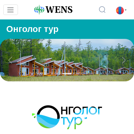
Онголог тур
Previous
Next