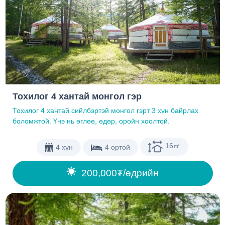
Тохилог 4 хантай монгол гэр
Тохилог 4 хантай сийлбэртэй монгол гэрт 3 хүн байрлах
боломжтой. Үнэ нь өглөө, өдөр, оройн хоолтой.
16㎡
4 хүн
4 ортой
200,000₮/өдрийн